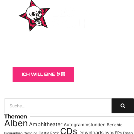
WordPress-Websites
und -Hosting
für Bands
ICH WILL EINE 🤘🏻
Themen
Alben
Amphitheater
Autogrammstunden
Berichte
CDs
Downloads
EPs
Castle Rock
DVDs
Essen
Biographien
Camping