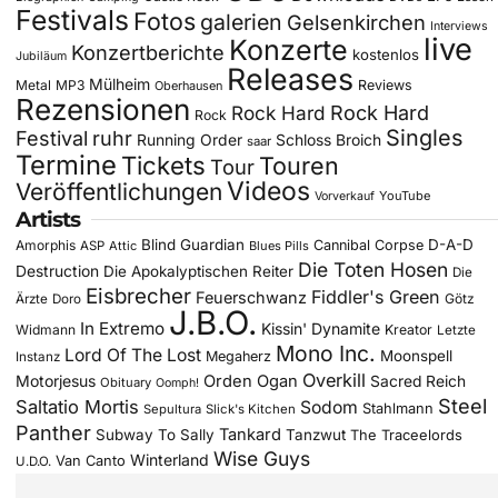
Festivals
Fotos
galerien
Gelsenkirchen
Interviews
live
Konzerte
Konzertberichte
kostenlos
Jubiläum
Releases
Mülheim
Metal
MP3
Reviews
Oberhausen
Rezensionen
Rock Hard
Rock Hard
Rock
Singles
Festival
ruhr
Running Order
Schloss Broich
saar
Termine
Tickets
Touren
Tour
Videos
Veröffentlichungen
YouTube
Vorverkauf
Artists
Blind Guardian
D-A-D
Amorphis
Cannibal Corpse
ASP
Attic
Blues Pills
Die Toten Hosen
Destruction
Die Apokalyptischen Reiter
Die
Eisbrecher
Fiddler's Green
Feuerschwanz
Götz
Ärzte
Doro
J.B.O.
In Extremo
Kissin' Dynamite
Widmann
Kreator
Letzte
Mono Inc.
Lord Of The Lost
Moonspell
Megaherz
Instanz
Overkill
Motorjesus
Orden Ogan
Sacred Reich
Obituary
Oomph!
Steel
Saltatio Mortis
Sodom
Stahlmann
Sepultura
Slick's Kitchen
Panther
Tankard
Subway To Sally
Tanzwut
The Traceelords
Wise Guys
Winterland
Van Canto
U.D.O.