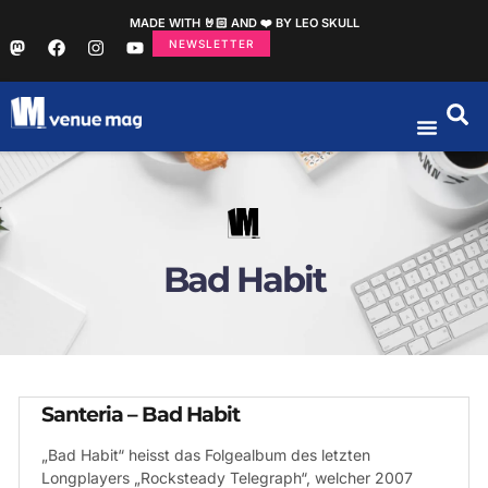
MADE WITH 🤘🏻 AND ❤️ BY LEO SKULL
NEWSLETTER
Bad Habit
Santeria – Bad Habit
„Bad Habit“ heisst das Folgealbum des letzten
Longplayers „Rocksteady Telegraph“, welcher 2007