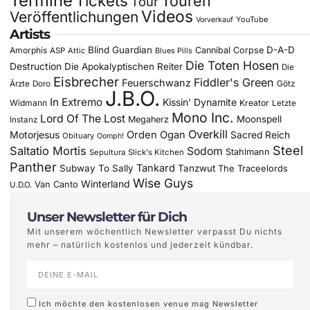
Termine
Tickets
Touren
Tour
Videos
Veröffentlichungen
YouTube
Vorverkauf
Artists
Blind Guardian
D-A-D
Amorphis
Cannibal Corpse
ASP
Attic
Blues Pills
Die Toten Hosen
Destruction
Die Apokalyptischen Reiter
Die
Eisbrecher
Fiddler's Green
Feuerschwanz
Götz
Ärzte
Doro
J.B.O.
In Extremo
Kissin' Dynamite
Widmann
Kreator
Letzte
Mono Inc.
Lord Of The Lost
Moonspell
Megaherz
Instanz
Overkill
Motorjesus
Orden Ogan
Sacred Reich
Obituary
Oomph!
Steel
Saltatio Mortis
Sodom
Stahlmann
Sepultura
Slick's Kitchen
Panther
Tankard
Subway To Sally
Tanzwut
The Traceelords
Wise Guys
Winterland
Van Canto
U.D.O.
Unser Newsletter für Dich
Mit unserem wöchentlich Newsletter verpasst Du nichts
mehr – natürlich kostenlos und jederzeit kündbar.
Ich möchte den kostenlosen venue mag Newsletter