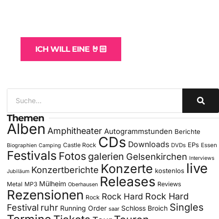
WordPress-Websites
und -Hosting
für Bands
ICH WILL EINE 🤘🏻
Themen
Alben
Amphitheater
Autogrammstunden
Berichte
CDs
Downloads
EPs
Castle Rock
DVDs
Essen
Biographien
Camping
Festivals
Fotos
galerien
Gelsenkirchen
Interviews
live
Konzerte
Konzertberichte
kostenlos
Jubiläum
Releases
Mülheim
Metal
MP3
Reviews
Oberhausen
Rezensionen
Rock Hard
Rock Hard
Rock
Singles
Festival
ruhr
Running Order
Schloss Broich
saar