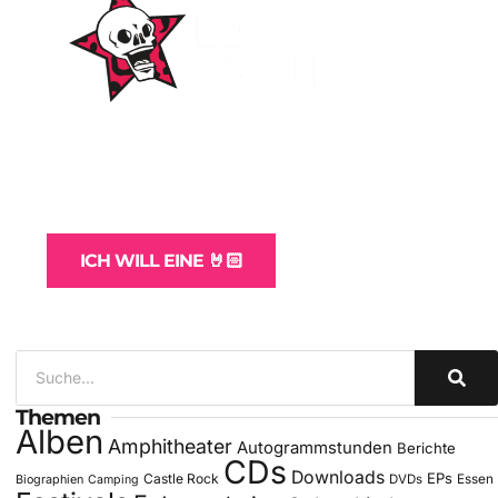
WordPress-Websites
und -Hosting
für Bands
ICH WILL EINE 🤘🏻
Themen
Alben
Amphitheater
Autogrammstunden
Berichte
CDs
Downloads
EPs
Castle Rock
DVDs
Essen
Biographien
Camping