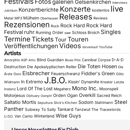
Festivals
Fotos
galerien
Gelsenkirchen
Interviews
live
Konzerte
Konzertberichte
kostenlos
Jubiläum
Releases
Mülheim
Metal
MP3
Reviews
Oberhausen
Rezensionen
Rock Hard
Rock Hard
Rock
Singles
Festival
ruhr
Running Order
Schloss Broich
saar
Termine
Tickets
Touren
Tour
Videos
Veröffentlichungen
YouTube
Vorverkauf
Artists
Blind Guardian
D-A-D
Amorphis
Cannibal Corpse
ASP
Attic
Blues Pills
Die Toten Hosen
Destruction
Die Apokalyptischen Reiter
Die
Eisbrecher
Fiddler's Green
Feuerschwanz
Götz
Ärzte
Doro
J.B.O.
In Extremo
Kissin' Dynamite
Widmann
Kreator
Letzte
Mono Inc.
Lord Of The Lost
Moonspell
Megaherz
Instanz
Overkill
Motorjesus
Orden Ogan
Sacred Reich
Obituary
Oomph!
Steel
Saltatio Mortis
Sodom
Stahlmann
Sepultura
Slick's Kitchen
Panther
Tankard
Subway To Sally
Tanzwut
The Traceelords
Wise Guys
Winterland
Van Canto
U.D.O.
Unser Newsletter für Dich