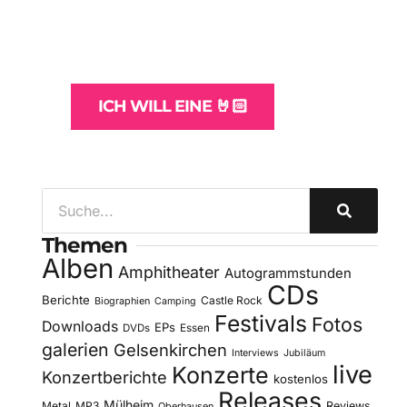
und -Hosting
für Bands
ICH WILL EINE 🤘🏻
Themen
Alben
Amphitheater
Autogrammstunden
CDs
Berichte
Castle Rock
Biographien
Camping
Festivals
Fotos
Downloads
EPs
DVDs
Essen
galerien
Gelsenkirchen
Interviews
Jubiläum
live
Konzerte
Konzertberichte
kostenlos
Releases
Mülheim
Metal
MP3
Reviews
Oberhausen