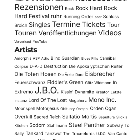
Rezensionen
Rock Hard
Rock
Rock
Hard Festival
ruhr
Running Order
Schloss
saar
Termine
Tickets
Singles
Tour
Broich
Videos
Touren
Veröffentlichungen
YouTube
Vorverkauf
Artists
Blind Guardian
Amorphis
Cannibal
ASP
Attic
Blues Pills
D-A-D
Destruction
Die Apokalyptischen Reiter
Corpse
Eisbrecher
Die Toten Hosen
Die Ärzte
Doro
Fiddler's Green
In
Feuerschwanz
Götz Widmann
J.B.O.
Extremo
Kissin' Dynamite
Kreator
Letzte
Mono Inc.
Lord Of The Lost
Megaherz
Instanz
Motorjesus
Orden Ogan
Moonspell
Obituary
Oomph!
Overkill
Saltatio Mortis
Sacred Reich
Sepultura
Slick's
Steel Panther
Sodom
Subway To
Stahlmann
Kitchen
Tankard
Sally
Tanzwut
The Traceelords
Van Canto
U.D.O.