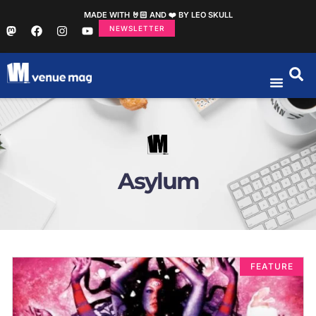
MADE WITH 🤘🏻 AND ❤️ BY LEO SKULL
NEWSLETTER
Asylum
FEATURE