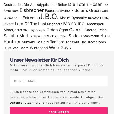
Die Toten Hosen
Destruction
Die Apokalyptischen Reiter
Die
Eisbrecher
Fiddler's Green
Feuerschwanz
Götz
Ärzte
Doro
J.B.O.
In Extremo
Kissin' Dynamite
Widmann
Kreator
Letzte
Mono Inc.
Lord Of The Lost
Moonspell
Megaherz
Instanz
Overkill
Motorjesus
Orden Ogan
Sacred Reich
Obituary
Oomph!
Steel
Saltatio Mortis
Sodom
Stahlmann
Sepultura
Slick's Kitchen
Panther
Tankard
Subway To Sally
Tanzwut
The Traceelords
Wise Guys
Winterland
Van Canto
U.D.O.
Unser Newsletter für Dich
Mit unserem wöchentlich Newsletter verpasst Du nichts
mehr – natürlich kostenlos und jederzeit kündbar.
Ich möchte den kostenlosen venue mag Newsletter
bestellen, ich kann das Abo jederzeit wieder kündigen. Die
Datenschutzerklärung
habe ich zur Kenntnis genommen.
ABONNIEREN