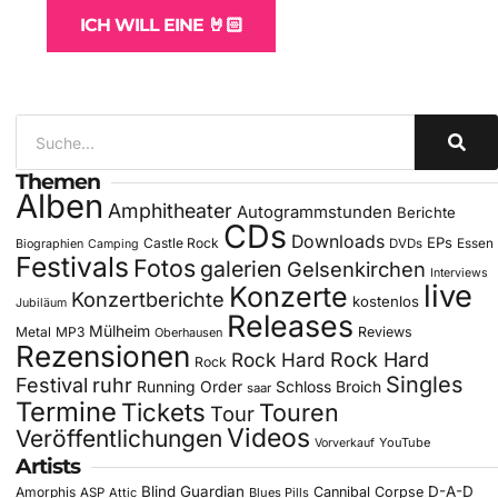
ICH WILL EINE 🤘🏻
Themen
Alben
Amphitheater
Autogrammstunden
Berichte
CDs
Downloads
EPs
Castle Rock
DVDs
Essen
Biographien
Camping
Festivals
Fotos
galerien
Gelsenkirchen
Interviews
live
Konzerte
Konzertberichte
kostenlos
Jubiläum
Releases
Mülheim
Metal
MP3
Reviews
Oberhausen
Rezensionen
Rock Hard
Rock Hard
Rock
Singles
Festival
ruhr
Running Order
Schloss Broich
saar
Termine
Tickets
Touren
Tour
Videos
Veröffentlichungen
YouTube
Vorverkauf
Artists
Blind Guardian
D-A-D
Amorphis
Cannibal Corpse
ASP
Attic
Blues Pills