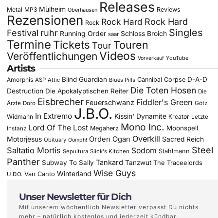
Releases
Mülheim
Metal
MP3
Reviews
Oberhausen
Rezensionen
Rock Hard
Rock Hard
Rock
Singles
Festival
ruhr
Running Order
Schloss Broich
saar
Termine
Tickets
Touren
Tour
Videos
Veröffentlichungen
YouTube
Vorverkauf
Artists
Blind Guardian
D-A-D
Amorphis
Cannibal Corpse
ASP
Attic
Blues Pills
Die Toten Hosen
Destruction
Die Apokalyptischen Reiter
Die
Eisbrecher
Fiddler's Green
Feuerschwanz
Götz
Ärzte
Doro
J.B.O.
In Extremo
Kissin' Dynamite
Widmann
Kreator
Letzte
Mono Inc.
Lord Of The Lost
Moonspell
Megaherz
Instanz
Overkill
Motorjesus
Orden Ogan
Sacred Reich
Obituary
Oomph!
Steel
Saltatio Mortis
Sodom
Stahlmann
Sepultura
Slick's Kitchen
Panther
Tankard
Subway To Sally
Tanzwut
The Traceelords
Wise Guys
Winterland
Van Canto
U.D.O.
Unser Newsletter für Dich
Mit unserem wöchentlich Newsletter verpasst Du nichts
mehr – natürlich kostenlos und jederzeit kündbar.