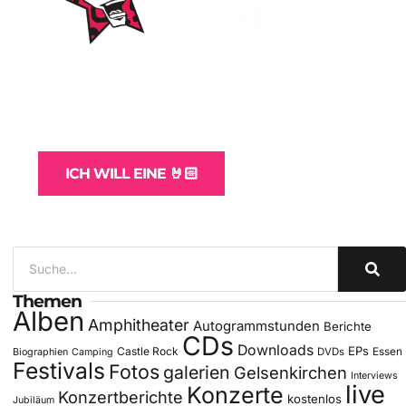
WordPress-Websites
und -Hosting
für Bands
ICH WILL EINE 🤘🏻
Themen
Alben
Amphitheater
Autogrammstunden
Berichte
CDs
Downloads
EPs
Castle Rock
DVDs
Essen
Biographien
Camping
Festivals
Fotos
galerien
Gelsenkirchen
Interviews
live
Konzerte
Konzertberichte
kostenlos
Jubiläum