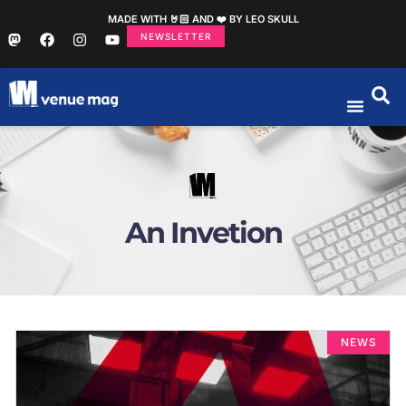
MADE WITH 🤘🏻 AND ❤️ BY LEO SKULL
NEWSLETTER
An Invetion
NEWS