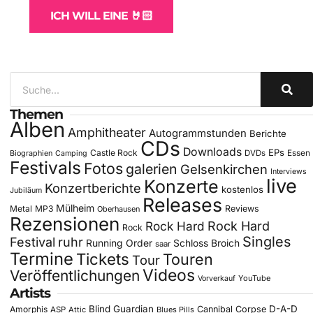
ICH WILL EINE 🤘🏻
Themen
Alben
Amphitheater
Autogrammstunden
Berichte
CDs
Downloads
EPs
Castle Rock
DVDs
Essen
Biographien
Camping
Festivals
Fotos
galerien
Gelsenkirchen
Interviews
live
Konzerte
Konzertberichte
kostenlos
Jubiläum
Releases
Mülheim
Metal
MP3
Reviews
Oberhausen
Rezensionen
Rock Hard
Rock Hard
Rock
Singles
Festival
ruhr
Running Order
Schloss Broich
saar
Termine
Tickets
Touren
Tour
Videos
Veröffentlichungen
YouTube
Vorverkauf
Artists
Blind Guardian
D-A-D
Amorphis
Cannibal Corpse
ASP
Attic
Blues Pills