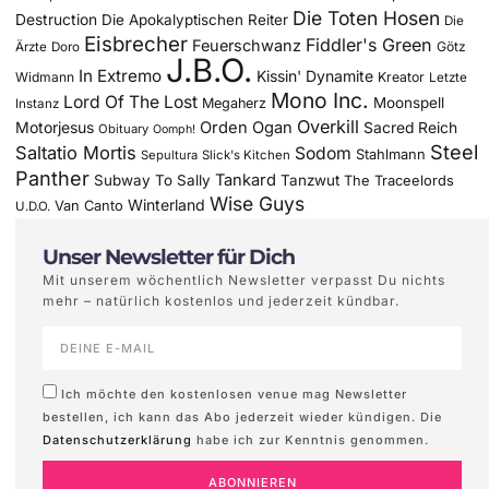
Die Toten Hosen
Destruction
Die Apokalyptischen Reiter
Die
Eisbrecher
Fiddler's Green
Feuerschwanz
Götz
Ärzte
Doro
J.B.O.
In Extremo
Kissin' Dynamite
Widmann
Kreator
Letzte
Mono Inc.
Lord Of The Lost
Moonspell
Megaherz
Instanz
Overkill
Motorjesus
Orden Ogan
Sacred Reich
Obituary
Oomph!
Steel
Saltatio Mortis
Sodom
Stahlmann
Sepultura
Slick's Kitchen
Panther
Tankard
Subway To Sally
Tanzwut
The Traceelords
Wise Guys
Winterland
Van Canto
U.D.O.
Unser Newsletter für Dich
Mit unserem wöchentlich Newsletter verpasst Du nichts
mehr – natürlich kostenlos und jederzeit kündbar.
Ich möchte den kostenlosen venue mag Newsletter
bestellen, ich kann das Abo jederzeit wieder kündigen. Die
Datenschutzerklärung
habe ich zur Kenntnis genommen.
ABONNIEREN