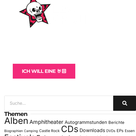
WordPress-Websites
und -Hosting
für Bands
ICH WILL EINE 🤘🏻
Themen
Alben
Amphitheater
Autogrammstunden
Berichte
CDs
Downloads
EPs
Castle Rock
DVDs
Essen
Biographien
Camping