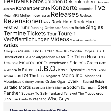
Festivals
Fotos
galerien
Gelsenkirchen
Interviews
live
Konzerte
Konzertberichte
kostenlos
Jubiläum
Releases
Mülheim
Metal
MP3
Reviews
Oberhausen
Rezensionen
Rock Hard
Rock Hard
Rock
Singles
Festival
ruhr
Running Order
Schloss Broich
saar
Termine
Tickets
Touren
Tour
Videos
Veröffentlichungen
YouTube
Vorverkauf
Artists
Blind Guardian
D-A-D
Amorphis
Cannibal Corpse
ASP
Attic
Blues Pills
Die Toten Hosen
Destruction
Die Apokalyptischen Reiter
Die
Eisbrecher
Fiddler's Green
Feuerschwanz
Götz
Ärzte
Doro
J.B.O.
In Extremo
Kissin' Dynamite
Widmann
Kreator
Letzte
Mono Inc.
Lord Of The Lost
Moonspell
Megaherz
Instanz
Overkill
Motorjesus
Orden Ogan
Sacred Reich
Obituary
Oomph!
Steel
Saltatio Mortis
Sodom
Stahlmann
Sepultura
Slick's Kitchen
Panther
Tankard
Subway To Sally
Tanzwut
The Traceelords
Wise Guys
Winterland
Van Canto
U.D.O.
Unser Newsletter für Dich