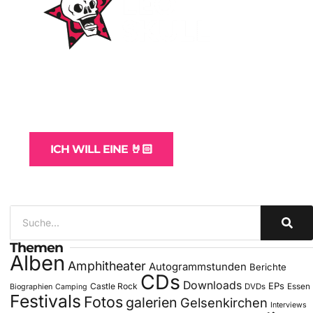
WordPress-Websites
und -Hosting
für Bands
ICH WILL EINE 🤘🏻
Themen
Alben
Amphitheater
Autogrammstunden
Berichte
CDs
Downloads
EPs
Castle Rock
DVDs
Essen
Biographien
Camping
Festivals
Fotos
galerien
Gelsenkirchen
Interviews