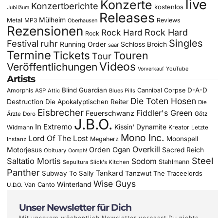
live
Konzerte
Konzertberichte
kostenlos
Jubiläum
Releases
Mülheim
Metal
MP3
Reviews
Oberhausen
Rezensionen
Rock Hard
Rock Hard
Rock
Singles
Festival
ruhr
Running Order
Schloss Broich
saar
Termine
Tickets
Touren
Tour
Videos
Veröffentlichungen
YouTube
Vorverkauf
Artists
Blind Guardian
D-A-D
Amorphis
Cannibal Corpse
ASP
Attic
Blues Pills
Die Toten Hosen
Destruction
Die Apokalyptischen Reiter
Die
Eisbrecher
Fiddler's Green
Feuerschwanz
Götz
Ärzte
Doro
J.B.O.
In Extremo
Kissin' Dynamite
Widmann
Kreator
Letzte
Mono Inc.
Lord Of The Lost
Moonspell
Megaherz
Instanz
Overkill
Motorjesus
Orden Ogan
Sacred Reich
Obituary
Oomph!
Steel
Saltatio Mortis
Sodom
Stahlmann
Sepultura
Slick's Kitchen
Panther
Tankard
Subway To Sally
Tanzwut
The Traceelords
Wise Guys
Winterland
Van Canto
U.D.O.
Unser Newsletter für Dich
Mit unserem wöchentlich Newsletter verpasst Du nichts