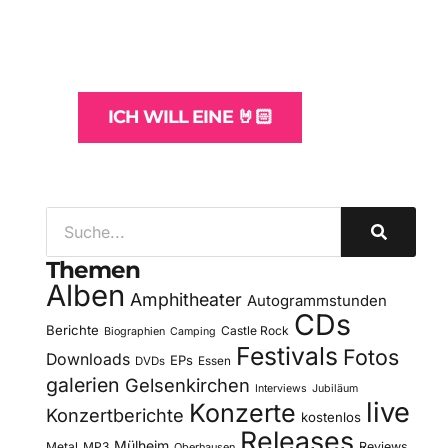
und -Hosting
für Bands
ICH WILL EINE 🤘🏻
Themen
Alben
Amphitheater
Autogrammstunden
CDs
Berichte
Castle Rock
Biographien
Camping
Festivals
Fotos
Downloads
EPs
DVDs
Essen
galerien
Gelsenkirchen
Interviews
Jubiläum
live
Konzerte
Konzertberichte
kostenlos
Releases
Mülheim
Metal
MP3
Reviews
Oberhausen