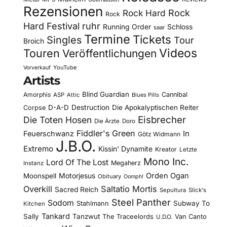
Rezensionen
Rock Hard
Rock
Rock
Hard Festival
ruhr
Running Order
Schloss
saar
Termine
Tickets
Singles
Tour
Broich
Videos
Touren
Veröffentlichungen
YouTube
Vorverkauf
Artists
Blind Guardian
Amorphis
Cannibal
ASP
Attic
Blues Pills
D-A-D
Destruction
Die Apokalyptischen Reiter
Corpse
Eisbrecher
Die Toten Hosen
Die Ärzte
Doro
Fiddler's Green
In
Feuerschwanz
Götz Widmann
J.B.O.
Extremo
Kissin' Dynamite
Kreator
Letzte
Mono Inc.
Lord Of The Lost
Megaherz
Instanz
Motorjesus
Orden Ogan
Moonspell
Obituary
Oomph!
Overkill
Saltatio Mortis
Sacred Reich
Sepultura
Slick's
Steel Panther
Sodom
Subway To
Stahlmann
Kitchen
Tankard
Sally
Tanzwut
The Traceelords
Van Canto
U.D.O.