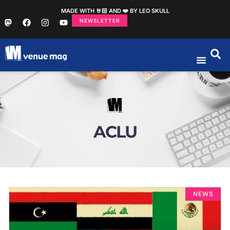
MADE WITH 🤘🏻 AND ❤️ BY LEO SKULL
NEWSLETTER
ACLU
NEWS