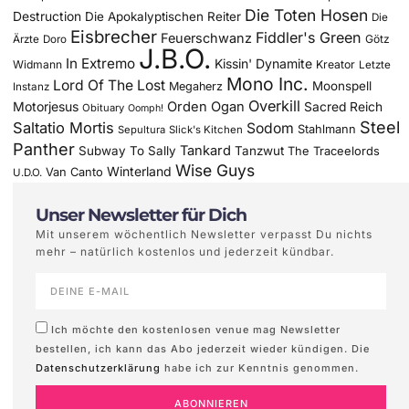
Die Toten Hosen
Destruction
Die Apokalyptischen Reiter
Die
Eisbrecher
Fiddler's Green
Feuerschwanz
Götz
Ärzte
Doro
J.B.O.
In Extremo
Kissin' Dynamite
Widmann
Kreator
Letzte
Mono Inc.
Lord Of The Lost
Moonspell
Megaherz
Instanz
Overkill
Motorjesus
Orden Ogan
Sacred Reich
Obituary
Oomph!
Steel
Saltatio Mortis
Sodom
Stahlmann
Sepultura
Slick's Kitchen
Panther
Tankard
Subway To Sally
Tanzwut
The Traceelords
Wise Guys
Winterland
Van Canto
U.D.O.
Unser Newsletter für Dich
Mit unserem wöchentlich Newsletter verpasst Du nichts
mehr – natürlich kostenlos und jederzeit kündbar.
Ich möchte den kostenlosen venue mag Newsletter
bestellen, ich kann das Abo jederzeit wieder kündigen. Die
Datenschutzerklärung
habe ich zur Kenntnis genommen.
ABONNIEREN