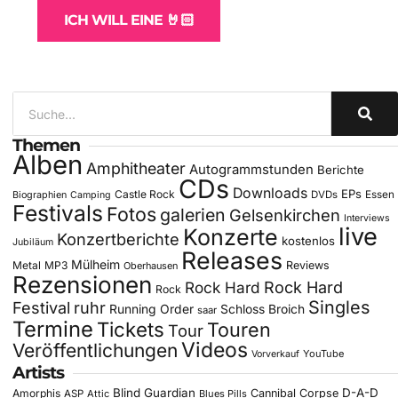
ICH WILL EINE 🤘🏻
Themen
Alben
Amphitheater
Autogrammstunden
Berichte
CDs
Downloads
EPs
Castle Rock
DVDs
Essen
Biographien
Camping
Festivals
Fotos
galerien
Gelsenkirchen
Interviews
live
Konzerte
Konzertberichte
kostenlos
Jubiläum
Releases
Mülheim
Metal
MP3
Reviews
Oberhausen
Rezensionen
Rock Hard
Rock Hard
Rock
Singles
Festival
ruhr
Running Order
Schloss Broich
saar
Termine
Tickets
Touren
Tour
Videos
Veröffentlichungen
YouTube
Vorverkauf
Artists
Blind Guardian
D-A-D
Amorphis
Cannibal Corpse
ASP
Attic
Blues Pills