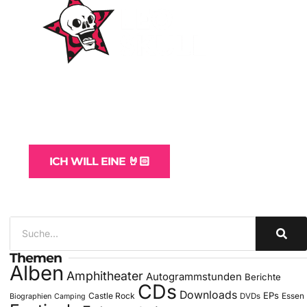
WordPress-Websites
und -Hosting
für Bands
ICH WILL EINE 🤘🏻
Themen
Alben
Amphitheater
Autogrammstunden
Berichte
CDs
Downloads
EPs
Castle Rock
DVDs
Essen
Biographien
Camping