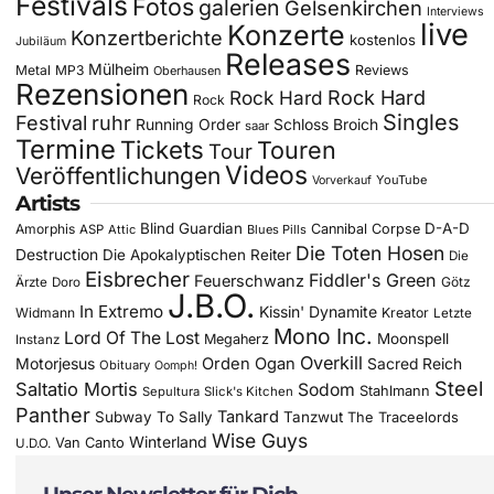
Festivals
Fotos
galerien
Gelsenkirchen
Interviews
live
Konzerte
Konzertberichte
kostenlos
Jubiläum
Releases
Mülheim
Metal
MP3
Reviews
Oberhausen
Rezensionen
Rock Hard
Rock Hard
Rock
Singles
Festival
ruhr
Running Order
Schloss Broich
saar
Termine
Tickets
Touren
Tour
Videos
Veröffentlichungen
YouTube
Vorverkauf
Artists
Blind Guardian
D-A-D
Amorphis
Cannibal Corpse
ASP
Attic
Blues Pills
Die Toten Hosen
Destruction
Die Apokalyptischen Reiter
Die
Eisbrecher
Fiddler's Green
Feuerschwanz
Götz
Ärzte
Doro
J.B.O.
In Extremo
Kissin' Dynamite
Widmann
Kreator
Letzte
Mono Inc.
Lord Of The Lost
Moonspell
Megaherz
Instanz
Overkill
Motorjesus
Orden Ogan
Sacred Reich
Obituary
Oomph!
Steel
Saltatio Mortis
Sodom
Stahlmann
Sepultura
Slick's Kitchen
Panther
Tankard
Subway To Sally
Tanzwut
The Traceelords
Wise Guys
Winterland
Van Canto
U.D.O.