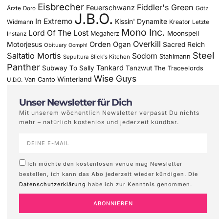
Eisbrecher
Fiddler's Green
Feuerschwanz
Götz
Ärzte
Doro
J.B.O.
In Extremo
Kissin' Dynamite
Widmann
Kreator
Letzte
Mono Inc.
Lord Of The Lost
Moonspell
Megaherz
Instanz
Overkill
Motorjesus
Orden Ogan
Sacred Reich
Obituary
Oomph!
Steel
Saltatio Mortis
Sodom
Stahlmann
Sepultura
Slick's Kitchen
Panther
Tankard
Subway To Sally
Tanzwut
The Traceelords
Wise Guys
Winterland
Van Canto
U.D.O.
Unser Newsletter für Dich
Mit unserem wöchentlich Newsletter verpasst Du nichts
mehr – natürlich kostenlos und jederzeit kündbar.
Ich möchte den kostenlosen venue mag Newsletter
bestellen, ich kann das Abo jederzeit wieder kündigen. Die
Datenschutzerklärung
habe ich zur Kenntnis genommen.
ABONNIEREN