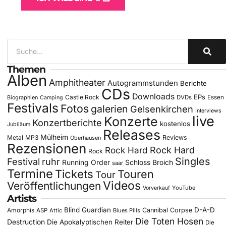
Themen
Alben
Amphitheater
Autogrammstunden
Berichte
CDs
Downloads
EPs
Castle Rock
DVDs
Essen
Biographien
Camping
Festivals
Fotos
galerien
Gelsenkirchen
Interviews
live
Konzerte
Konzertberichte
kostenlos
Jubiläum
Releases
Mülheim
Metal
MP3
Reviews
Oberhausen
Rezensionen
Rock Hard
Rock Hard
Rock
Singles
Festival
ruhr
Running Order
Schloss Broich
saar
Termine
Tickets
Touren
Tour
Videos
Veröffentlichungen
YouTube
Vorverkauf
Artists
Blind Guardian
D-A-D
Amorphis
Cannibal Corpse
ASP
Attic
Blues Pills
Die Toten Hosen
Destruction
Die Apokalyptischen Reiter
Die