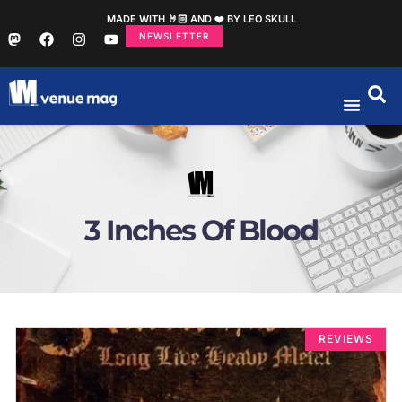
MADE WITH 🤘🏻 AND ❤️ BY LEO SKULL
NEWSLETTER
3 Inches Of Blood
REVIEWS