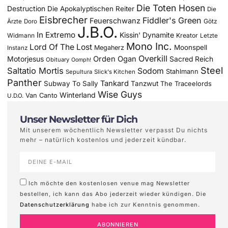
Die Toten Hosen
Destruction
Die Apokalyptischen Reiter
Die
Eisbrecher
Fiddler's Green
Feuerschwanz
Götz
Ärzte
Doro
J.B.O.
In Extremo
Kissin' Dynamite
Widmann
Kreator
Letzte
Mono Inc.
Lord Of The Lost
Moonspell
Megaherz
Instanz
Overkill
Motorjesus
Orden Ogan
Sacred Reich
Obituary
Oomph!
Steel
Saltatio Mortis
Sodom
Stahlmann
Sepultura
Slick's Kitchen
Panther
Tankard
Subway To Sally
Tanzwut
The Traceelords
Wise Guys
Winterland
Van Canto
U.D.O.
Unser Newsletter für Dich
Mit unserem wöchentlich Newsletter verpasst Du nichts
mehr – natürlich kostenlos und jederzeit kündbar.
Ich möchte den kostenlosen venue mag Newsletter
bestellen, ich kann das Abo jederzeit wieder kündigen. Die
Datenschutzerklärung
habe ich zur Kenntnis genommen.
ABONNIEREN