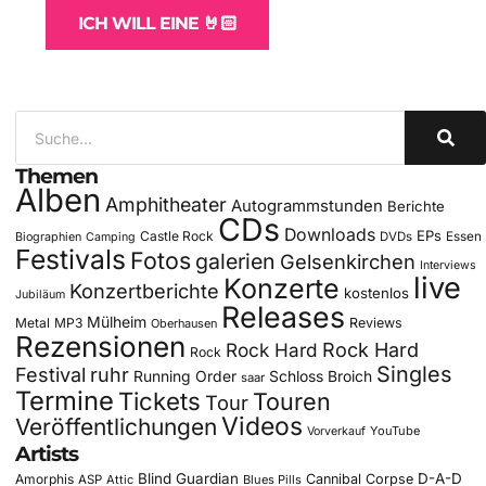
ICH WILL EINE 🤘🏻
Themen
Alben
Amphitheater
Autogrammstunden
Berichte
CDs
Downloads
EPs
Castle Rock
DVDs
Essen
Biographien
Camping
Festivals
Fotos
galerien
Gelsenkirchen
Interviews
live
Konzerte
Konzertberichte
kostenlos
Jubiläum
Releases
Mülheim
Metal
MP3
Reviews
Oberhausen
Rezensionen
Rock Hard
Rock Hard
Rock
Singles
Festival
ruhr
Running Order
Schloss Broich
saar
Termine
Tickets
Touren
Tour
Videos
Veröffentlichungen
YouTube
Vorverkauf
Artists
Blind Guardian
D-A-D
Amorphis
Cannibal Corpse
ASP
Attic
Blues Pills