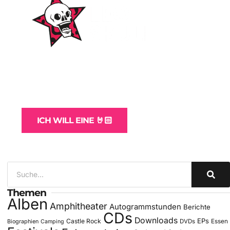
WordPress-Websites
und -Hosting
für Bands
ICH WILL EINE 🤘🏻
Themen
Alben
Amphitheater
Autogrammstunden
Berichte
CDs
Downloads
EPs
Castle Rock
DVDs
Essen
Biographien
Camping