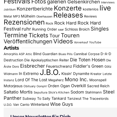
Festivals
Fotos
galerien
Gelsenkirchen
Interviews
live
Konzerte
Konzertberichte
kostenlos
Jubiläum
Releases
Mülheim
Metal
MP3
Reviews
Oberhausen
Rezensionen
Rock Hard
Rock Hard
Rock
Singles
Festival
ruhr
Running Order
Schloss Broich
saar
Termine
Tickets
Touren
Tour
Videos
Veröffentlichungen
YouTube
Vorverkauf
Artists
Blind Guardian
D-A-D
Amorphis
Cannibal Corpse
ASP
Attic
Blues Pills
Die Toten Hosen
Destruction
Die Apokalyptischen Reiter
Die
Eisbrecher
Fiddler's Green
Feuerschwanz
Götz
Ärzte
Doro
J.B.O.
In Extremo
Kissin' Dynamite
Widmann
Kreator
Letzte
Mono Inc.
Lord Of The Lost
Moonspell
Megaherz
Instanz
Overkill
Motorjesus
Orden Ogan
Sacred Reich
Obituary
Oomph!
Steel
Saltatio Mortis
Sodom
Stahlmann
Sepultura
Slick's Kitchen
Panther
Tankard
Subway To Sally
Tanzwut
The Traceelords
Wise Guys
Winterland
Van Canto
U.D.O.
Unser Newsletter für Dich