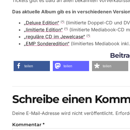
Tickets gibt es bald an allen bekannten Vorverkaufsst
Das aktuelle Album gib es in verschiedenen Versio
„Deluxe Edition“
(limitierte Doppel-CD und D
(*)
„limitierte Edition“
(limitierte Mediabook-CD mi
(*)
„reguläre CD im Jewelcase“
(*)
„EMP Sonderedition“
(limitiertes Mediabook inkl.
Beitra
teilen
teilen
teilen
Schreibe einen Komm
Deine E-Mail-Adresse wird nicht veröffentlicht.
Erford
Kommentar
*