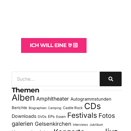
WordPress-Websites
und -Hosting
für Bands
ICH WILL EINE 🤘🏻
Themen
Alben
Amphitheater
Autogrammstunden
CDs
Berichte
Castle Rock
Biographien
Camping
Festivals
Fotos
Downloads
EPs
DVDs
Essen
galerien
Gelsenkirchen
Interviews
Jubiläum