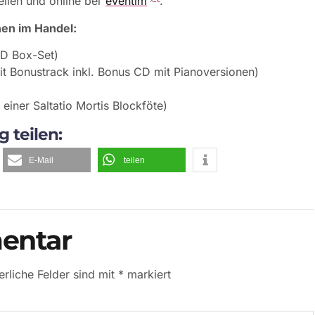
ellen und online bei
eventim
.
nen im Handel:
VD Box-Set)
t Bonustrack inkl. Bonus CD mit Pianoversionen)
 einer Saltatio Mortis Blockföte)
g teilen:
E-Mail
teilen
entar
erliche Felder sind mit
*
markiert