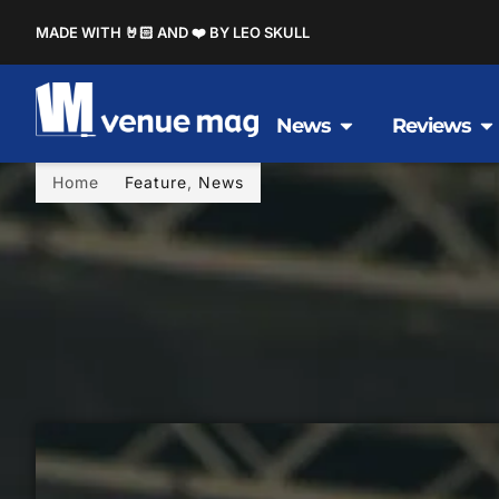
MADE WITH 🤘🏻 AND ❤️ BY LEO SKULL
News
Reviews
Home
Feature
,
News