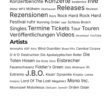
live
Konzerte
Konzertberichte
kostenlos
Releases
Mülheim
Metal
MP3
Reviews
Oberhausen
Rezensionen
Rock Hard
Rock Hard
Rock
Festival
ruhr
Running Order
Schloss Broich
saar
Termine
Tickets
Touren
Singles
Tour
Videos
Veröffentlichungen
YouTube
Vorverkauf
Artists
Blind Guardian
Amorphis
Cannibal Corpse
ASP
Attic
Blues Pills
Die
D-A-D
Destruction
Die Apokalyptischen Reiter
Eisbrecher
Toten Hosen
Die Ärzte
Doro
Fiddler's Green
In
Feuerschwanz
Götz Widmann
J.B.O.
Extremo
Kissin' Dynamite
Kreator
Letzte
Mono Inc.
Lord Of The Lost
Megaherz
Instanz
Motorjesus
Orden Ogan
Moonspell
Obituary
Oomph!
Overkill
Saltatio Mortis
Sacred Reich
Sepultura
Slick's
Steel Panther
Sodom
Subway To
Stahlmann
Kitchen
Tankard
Sally
Tanzwut
The Traceelords
Van Canto
U.D.O.