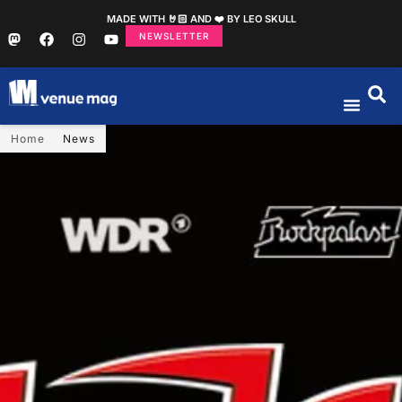
MADE WITH 🤘🏻 AND ❤️ BY LEO SKULL
NEWSLETTER
Home
News