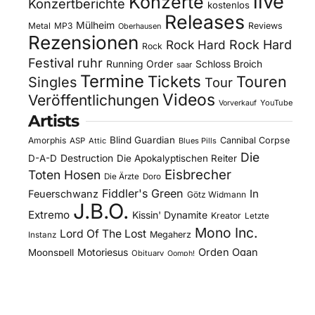
live
Konzerte
Konzertberichte
kostenlos
Releases
Mülheim
Metal
MP3
Reviews
Oberhausen
Rezensionen
Rock Hard
Rock Hard
Rock
Festival
ruhr
Running Order
Schloss Broich
saar
Termine
Tickets
Touren
Singles
Tour
Videos
Veröffentlichungen
YouTube
Vorverkauf
Artists
Blind Guardian
Amorphis
Cannibal Corpse
ASP
Attic
Blues Pills
Die
D-A-D
Destruction
Die Apokalyptischen Reiter
Eisbrecher
Toten Hosen
Die Ärzte
Doro
Fiddler's Green
In
Feuerschwanz
Götz Widmann
J.B.O.
Extremo
Kissin' Dynamite
Kreator
Letzte
Mono Inc.
Lord Of The Lost
Megaherz
Instanz
Motorjesus
Orden Ogan
Moonspell
Obituary
Oomph!
Overkill
Saltatio Mortis
Sacred Reich
Sepultura
Slick's
Steel Panther
Sodom
Subway To
Stahlmann
Kitchen
Tankard
Sally
Tanzwut
The Traceelords
Van Canto
U.D.O.