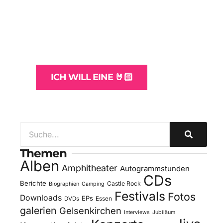
WordPress-Websites
und -Hosting
für Bands
ICH WILL EINE 🤘🏻
Themen
Alben
Amphitheater
Autogrammstunden
CDs
Berichte
Castle Rock
Biographien
Camping
Festivals
Fotos
Downloads
EPs
DVDs
Essen
galerien
Gelsenkirchen
Interviews
Jubiläum