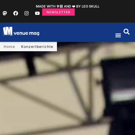
MADE WITH 🤘🏻 AND ❤️ BY LEO SKULL
NEWSLETTER
Home
Konzertberichte