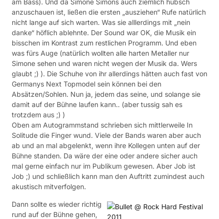
am Bass). Und da Simone Simons auch ziemlich hübsch
anzuschauen ist, ließen die ersten „ausziehen“ Rufe natürlich
nicht lange auf sich warten. Was sie alllerdings mit „nein
danke“ höflich ablehnte. Der Sound war OK, die Musik ein
bisschen im Kontrast zum restlichen Programm. Und eben
was fürs Auge (natürlich wollten alle harten Metaller nur
Simone sehen und waren nicht wegen der Musik da. Wers
glaubt ;) ). Die Schuhe von ihr allerdings hätten auch fast von
Germanys Next Topmodel sein können bei den
Absätzen/Sohlen. Nun ja, jedem das seine, und solange sie
damit auf der Bühne laufen kann.. (aber tussig sah es
trotzdem aus ;) )
Oben am Autogrammstand schrieben sich mittlerweile In
Solitude die Finger wund. Viele der Bands waren aber auch
ab und an mal abgelenkt, wenn ihre Kollegen unten auf der
Bühne standen. Da wäre der eine oder andere sicher auch
mal gerne einfach nur im Publikum gewesen. Aber Job ist
Job ;) und schließlich kann man den Auftritt zumindest auch
akustisch mitverfolgen.
Dann sollte es wieder richtig
rund auf der Bühne gehen,