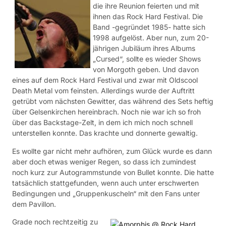
die ihre Reunion feierten und mit
ihnen das Rock Hard Festival. Die
Band -gegründet 1985- hatte sich
1998 aufgelöst. Aber nun, zum 20-
jährigen Jubiläum ihres Albums
„Cursed“, sollte es wieder Shows
von Morgoth geben. Und davon
eines auf dem Rock Hard Festival und zwar mit Oldscool
Death Metal vom feinsten. Allerdings wurde der Auftritt
getrübt vom nächsten Gewitter, das während des Sets heftig
über Gelsenkirchen hereinbrach. Noch nie war ich so froh
über das Backstage-Zelt, in dem ich mich noch schnell
unterstellen konnte. Das krachte und donnerte gewaltig.
Es wollte gar nicht mehr aufhören, zum Glück wurde es dann
aber doch etwas weniger Regen, so dass ich zumindest
noch kurz zur Autogrammstunde von Bullet konnte. Die hatte
tatsächlich stattgefunden, wenn auch unter erschwerten
Bedingungen und „Gruppenkuscheln“ mit den Fans unter
dem Pavillon.
Grade noch rechtzeitig zu