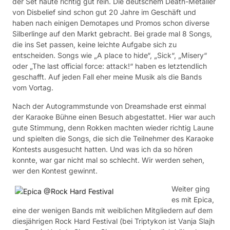
der Set haute richtig gut rein. Die deutschem Death-Metaller
von Disbelief sind schon gut 20 Jahre im Geschäft und
haben nach einigen Demotapes und Promos schon diverse
Silberlinge auf den Markt gebracht. Bei grade mal 8 Songs,
die ins Set passen, keine leichte Aufgabe sich zu
entscheiden. Songs wie „A place to hide“, „Sick“, „Misery“
oder „The last official force: attack!“ haben es letztendlich
geschafft. Auf jeden Fall eher meine Musik als die Bands
vom Vortag.
Nach der Autogrammstunde von Dreamshade erst einmal
der Karaoke Bühne einen Besuch abgestattet. Hier war auch
gute Stimmung, denn Rokken machten wieder richtig Laune
und spielten die Songs, die sich die Teilnehmer des Karaoke
Kontests ausgesucht hatten. Und was ich da so hören
konnte, war gar nicht mal so schlecht. Wir werden sehen,
wer den Kontest gewinnt.
Weiter ging
es mit Epica,
eine der wenigen Bands mit weiblichen Mitgliedern auf dem
diesjährigen Rock Hard Festival (bei Triptykon ist Vanja Slajh