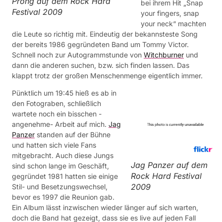
Prong auf dem Rock Hard
bei ihrem Hit „Snap
Festival 2009
your fingers, snap
your neck“ machten
die Leute so richtig mit. Eindeutig der bekannsteste Song
der bereits 1986 gegründeten Band um Tommy Victor.
Schnell noch zur Autogrammstunde von
Witchburner
und
dann die anderen suchen, bzw. sich finden lassen. Das
klappt trotz der großen Menschenmenge eigentlich immer.
Pünktlich um 19:45 hieß es ab in
den Fotograben, schließlich
wartete noch ein bisschen -
angenehme- Arbeit auf mich.
Jag
Panzer
standen auf der Bühne
und hatten sich viele Fans
mitgebracht. Auch diese Jungs
Jag Panzer auf dem
sind schon lange im Geschäft,
Rock Hard Festival
gegründet 1981 hatten sie einige
2009
Stil- und Besetzungswechsel,
bevor es 1997 die Reunion gab.
Ein Album lässt inzwischen wieder länger auf sich warten,
doch die Band hat gezeigt, dass sie es live auf jeden Fall