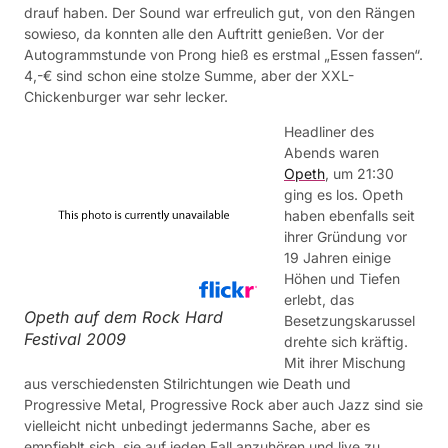
drauf haben. Der Sound war erfreulich gut, von den Rängen
sowieso, da konnten alle den Auftritt genießen. Vor der
Autogrammstunde von Prong hieß es erstmal „Essen fassen“.
4,-€ sind schon eine stolze Summe, aber der XXL-
Chickenburger war sehr lecker.
Headliner des
Abends waren
Opeth
, um 21:30
ging es los. Opeth
haben ebenfalls seit
ihrer Gründung vor
19 Jahren einige
Höhen und Tiefen
erlebt, das
Opeth auf dem Rock Hard
Besetzungskarussel
Festival 2009
drehte sich kräftig.
Mit ihrer Mischung
aus verschiedensten Stilrichtungen wie Death und
Progressive Metal, Progressive Rock aber auch Jazz sind sie
vielleicht nicht unbedingt jedermanns Sache, aber es
empfiehlt sich, sie auf jeden Fall anzuhören und live zu