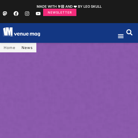
MADE WITH 🤘🏻 AND ❤️ BY LEO SKULL
NEWSLETTER
Home
News