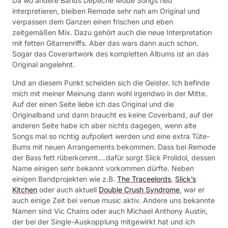
Da wo andere Bands Depeche Mode Songs neu
interpretieren, bleiben Remode sehr nah am Original und
verpassen dem Ganzen einen frischen und eben
zeitgemäßen Mix. Dazu gehört auch die neue Interpretation
mit fetten Gitarrenriffs. Aber das wars dann auch schon.
Sogar das Coverartwork des kompletten Albums ist an das
Original angelehnt.
Und an diesem Punkt scheiden sich die Geister. Ich befinde
mich mit meiner Meinung dann wohl irgendwo in der Mitte.
Auf der einen Seite liebe ich das Original und die
Originalband und dann braucht es keine Coverband, auf der
anderen Seite habe ich aber nichts dagegen, wenn alte
Songs mal so richtig aufpoliert werden und eine extra Tüte-
Bums mit neuen Arrangements bekommen. Dass bei Remode
der Bass fett rüberkommt….dafür sorgt Slick Prolidol, dessen
Name einigen sehr bekannt vorkommen dürfte. Neben
einigen Bandprojekten wie z.B.
The Traceelords
,
Slick’s
Kitchen
oder auch aktuell
Double Crush Syndrome
, war er
auch einige Zeit bei venue music aktiv. Andere uns bekannte
Namen sind Vic Chains oder auch Michael Anthony Austin,
der bei der Single-Auskopplung mitgewirkt hat und ich