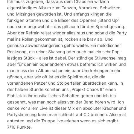
Ich muss zugeben, dass aus dem Chaos ein wirklich
eigenständiges Album zum Tanzen, Abrocken, Schwitzen
und Mitsingen geworden ist. Und anfangs klingen die
funkigen Gitarren und die Bläser des Openers „Stand Up“
noch sehr ungewohnt – das gilt auch für den Sprechgesang.
Aber der Refrain reisst wieder alles raus und sobald die Party
mal ins Rollen gekommen ist, rocken alle brav ab. Und
genauso abwechslungsreich gehts weiter. Ein melodischer
Rocksong, ein reiner Skasong oder auch mal ein sehr Pop-
lastiges Stück – alles ist dabei. Der ständige Stilwechsel mag
aber für den ein oder anderen etwas befremdlich wirken und
man muss dem Album schon ein paar Umdrehungen mehr
gönnen, aber wie oft ist es die Spielfreude, die die
vorhandenen Patzer und Stolperfallen überdecken kann. In
der halben Stunde konnten uns „Projekt Chaos II“ einen
Einblick in ihr musikalisches Schaffen geben und ich bin
gespannt, was man noch alles von der Band hören wird. Ich
denke vor allem Live ist dieser Mix ein absoluter Kracher und
Partystimmung kann man schlecht auf CD brennen. Also mal
antesten und die Truppe live erleben wenn es sich ergibt.
7/10 Punkte.