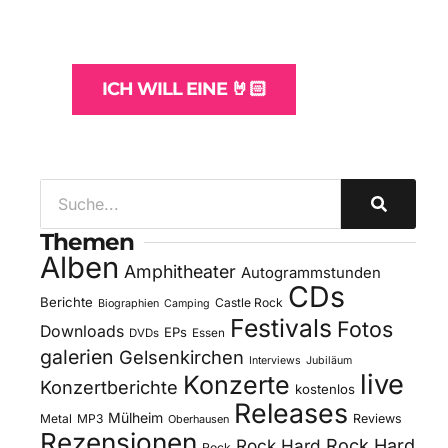
und -Hosting
für Bands
ICH WILL EINE 🤘🏻
Themen
Alben
Amphitheater
Autogrammstunden
CDs
Berichte
Castle Rock
Biographien
Camping
Festivals
Fotos
Downloads
EPs
DVDs
Essen
galerien
Gelsenkirchen
Interviews
Jubiläum
live
Konzerte
Konzertberichte
kostenlos
Releases
Mülheim
Metal
MP3
Reviews
Oberhausen
Rezensionen
Rock Hard
Rock Hard
Rock