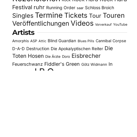
Festival
ruhr
Running Order
Schloss Broich
saar
Termine
Tickets
Touren
Singles
Tour
Videos
Veröffentlichungen
YouTube
Vorverkauf
Artists
Blind Guardian
Amorphis
Cannibal Corpse
ASP
Attic
Blues Pills
Die
D-A-D
Destruction
Die Apokalyptischen Reiter
Eisbrecher
Toten Hosen
Die Ärzte
Doro
Fiddler's Green
In
Feuerschwanz
Götz Widmann
J.B.O.
Extremo
Kissin' Dynamite
Kreator
Letzte
Mono Inc.
Lord Of The Lost
Megaherz
Instanz
Motorjesus
Orden Ogan
Moonspell
Obituary
Oomph!
Overkill
Saltatio Mortis
Sacred Reich
Sepultura
Slick's
Steel Panther
Sodom
Subway To
Stahlmann
Kitchen
Tankard
Sally
Tanzwut
The Traceelords
Van Canto
U.D.O.
Wise Guys
Winterland