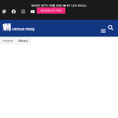
MADE WITH 🤘🏻 AND ❤️ BY LEO SKULL
NEWSLETTER
Home
News