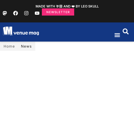
MADE WITH 🤘🏻 AND ❤️ BY LEO SKULL
NEWSLETTER
Home
News