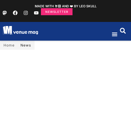
MADE WITH 🤘🏻 AND ❤️ BY LEO SKULL
NEWSLETTER
Home
News