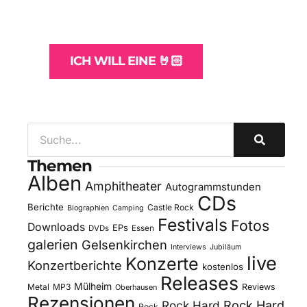
und -Hosting
für Bands
ICH WILL EINE 🤘🏻
Themen
Alben
Amphitheater
Autogrammstunden
CDs
Berichte
Castle Rock
Biographien
Camping
Festivals
Fotos
Downloads
EPs
DVDs
Essen
galerien
Gelsenkirchen
Interviews
Jubiläum
live
Konzerte
Konzertberichte
kostenlos
Releases
Mülheim
Metal
MP3
Reviews
Oberhausen
Rezensionen
Rock Hard
Rock Hard
Rock