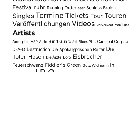
Festival
ruhr
Running Order
Schloss Broich
saar
Termine
Tickets
Touren
Singles
Tour
Videos
Veröffentlichungen
YouTube
Vorverkauf
Artists
Blind Guardian
Amorphis
Cannibal Corpse
ASP
Attic
Blues Pills
Die
D-A-D
Destruction
Die Apokalyptischen Reiter
Eisbrecher
Toten Hosen
Die Ärzte
Doro
Fiddler's Green
In
Feuerschwanz
Götz Widmann
J.B.O.
Extremo
Kissin' Dynamite
Kreator
Letzte
Mono Inc.
Lord Of The Lost
Megaherz
Instanz
Motorjesus
Orden Ogan
Moonspell
Obituary
Oomph!
Overkill
Saltatio Mortis
Sacred Reich
Sepultura
Slick's
Steel Panther
Sodom
Subway To
Stahlmann
Kitchen
Tankard
Sally
Tanzwut
The Traceelords
Van Canto
U.D.O.
Wise Guys
Winterland