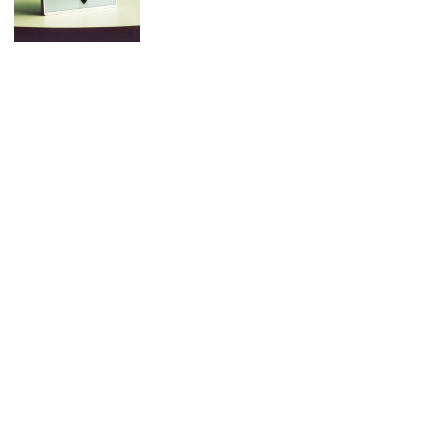
Der W.: Neues Album und auf Tour
11. April 2025
Keine Kommentare
Sodom: neues Album „The Arsonist“
vorbestellbar – erste Single online
11. April 2025
Keine Kommentare
Rock Hard Festival 2025: die Running
Order steht – Tagestickets erhältlich
8. April 2025
Keine Kommentare