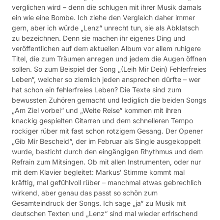
verglichen wird – denn die schlugen mit ihrer Musik damals
ein wie eine Bombe. Ich ziehe den Vergleich daher immer
gern, aber ich würde „Lenz“ unrecht tun, sie als Abklatsch
zu bezeichnen. Denn sie machen ihr eigenes Ding und
veröffentlichen auf dem aktuellen Album vor allem ruhigere
Titel, die zum Träumen anregen und jedem die Augen öffnen
sollen. So zum Beispiel der Song „(Leih Mir Dein) Fehlerfreies
Leben“, welcher so ziemlich jeden ansprechen dürfte – wer
hat schon ein fehlerfreies Leben? Die Texte sind zum
bewussten Zuhören gemacht und lediglich die beiden Songs
„Am Ziel vorbei“ und „Weite Reise“ kommen mit ihren
knackig gespielten Gitarren und dem schnelleren Tempo
rockiger rüber mit fast schon rotzigem Gesang. Der Opener
„Gib Mir Bescheid“, der im Februar als Single ausgekoppelt
wurde, besticht durch den eingängigen Rhythmus und dem
Refrain zum Mitsingen. Ob mit allen Instrumenten, oder nur
mit dem Klavier begleitet: Markus‘ Stimme kommt mal
kräftig, mal gefühlvoll rüber – manchmal etwas gebrechlich
wirkend, aber genau das passt so schön zum
Gesamteindruck der Songs. Ich sage „ja“ zu Musik mit
deutschen Texten und „Lenz“ sind mal wieder erfrischend