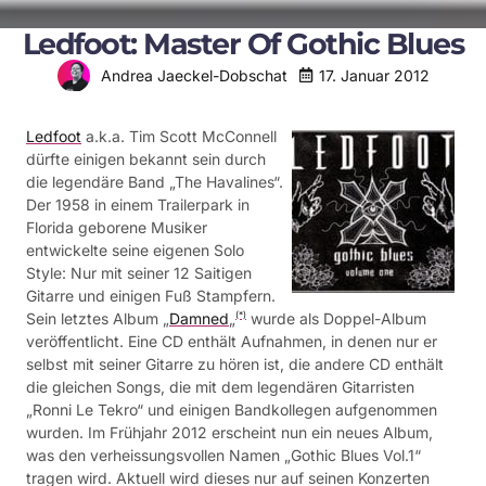
Ledfoot: Master Of Gothic Blues
17. Januar 2012
Andrea Jaeckel-Dobschat
Ledfoot
a.k.a. Tim Scott McConnell
dürfte einigen bekannt sein durch
die legendäre Band „The Havalines“.
Der 1958 in einem Trailerpark in
Florida geborene Musiker
entwickelte seine eigenen Solo
Style: Nur mit seiner 12 Saitigen
Gitarre und einigen Fuß Stampfern.
Sein letztes Album „
Damned
„
wurde als Doppel-Album
(*)
veröffentlicht. Eine CD enthält Aufnahmen, in denen nur er
selbst mit seiner Gitarre zu hören ist, die andere CD enthält
die gleichen Songs, die mit dem legendären Gitarristen
„Ronni Le Tekro“ und einigen Bandkollegen aufgenommen
wurden. Im Frühjahr 2012 erscheint nun ein neues Album,
was den verheissungsvollen Namen „Gothic Blues Vol.1“
tragen wird. Aktuell wird dieses nur auf seinen Konzerten