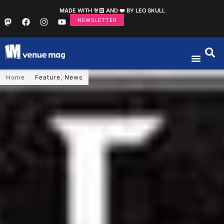
MADE WITH 🤘🏻 AND ❤️ BY LEO SKULL
NEWSLETTER
Home
Feature
,
News