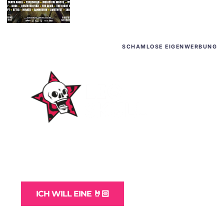
SCHAMLOSE EIGENWERBUNG
WordPress-Websites
und -Hosting
für Bands
ICH WILL EINE 🤘🏻