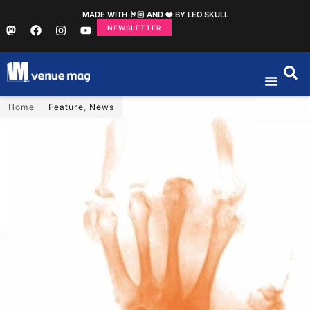
MADE WITH 🤘🏻 AND ❤️ BY LEO SKULL
NEWSLETTER
Home
Feature
,
News