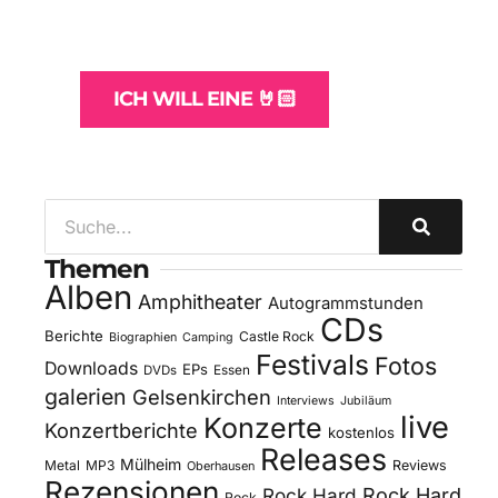
und -Hosting
für Bands
ICH WILL EINE 🤘🏻
Themen
Alben
Amphitheater
Autogrammstunden
CDs
Berichte
Castle Rock
Biographien
Camping
Festivals
Fotos
Downloads
EPs
DVDs
Essen
galerien
Gelsenkirchen
Interviews
Jubiläum
live
Konzerte
Konzertberichte
kostenlos
Releases
Mülheim
Metal
MP3
Reviews
Oberhausen
Rezensionen
Rock Hard
Rock Hard
Rock