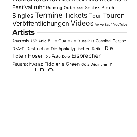
Festival
ruhr
Running Order
Schloss Broich
saar
Termine
Tickets
Touren
Singles
Tour
Videos
Veröffentlichungen
YouTube
Vorverkauf
Artists
Blind Guardian
Amorphis
Cannibal Corpse
ASP
Attic
Blues Pills
Die
D-A-D
Destruction
Die Apokalyptischen Reiter
Eisbrecher
Toten Hosen
Die Ärzte
Doro
Fiddler's Green
In
Feuerschwanz
Götz Widmann
J.B.O.
Extremo
Kissin' Dynamite
Kreator
Letzte
Mono Inc.
Lord Of The Lost
Megaherz
Instanz
Motorjesus
Orden Ogan
Moonspell
Obituary
Oomph!
Overkill
Saltatio Mortis
Sacred Reich
Sepultura
Slick's
Steel Panther
Sodom
Subway To
Stahlmann
Kitchen
Tankard
Sally
Tanzwut
The Traceelords
Van Canto
U.D.O.
Wise Guys
Winterland