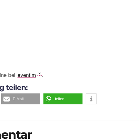
line bei
eventim
.
(*)
g teilen:
E-Mail
teilen
entar