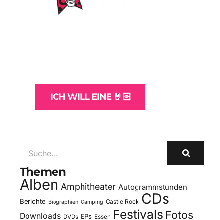
WordPress-Websites
und -Hosting
für Bands
ICH WILL EINE 🤘🏻
Themen
Alben
Amphitheater
Autogrammstunden
CDs
Berichte
Castle Rock
Biographien
Camping
Festivals
Fotos
Downloads
EPs
DVDs
Essen