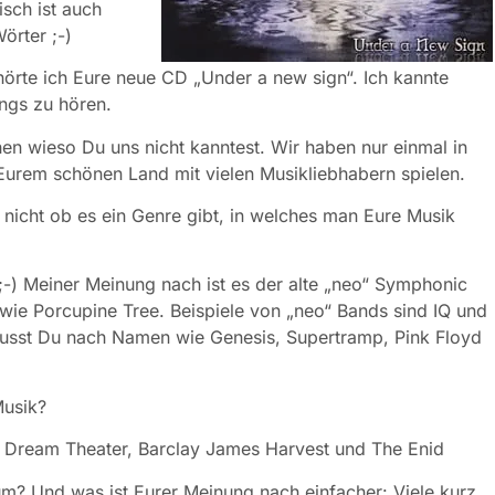
sch ist auch
örter ;-)
hörte ich Eure neue CD „Under a new sign“. Ich kannte
ngs zu hören.
hen wieso Du uns nicht kanntest. Wir haben nur einmal in
 Eurem schönen Land mit vielen Musikliebhabern spielen.
s nicht ob es ein Genre gibt, in welches man Eure Musik
 ;-) Meiner Meinung nach ist es der alte „neo“ Symphonic
ie Porcupine Tree. Beispiele von „neo“ Bands sind IQ und
musst Du nach Namen wie Genesis, Supertramp, Pink Floyd
Musik?
, Dream Theater, Barclay James Harvest und The Enid
um? Und was ist Eurer Meinung nach einfacher: Viele kurz