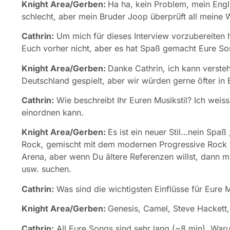
Knight Area/Gerben:
Ha ha, kein Problem, mein Engli
schlecht, aber mein Bruder Joop überprüft all meine W
Cathrin:
Um mich für dieses Interview vorzubereiten 
Euch vorher nicht, aber es hat Spaß gemacht Eure So
Knight Area/Gerben:
Danke Cathrin, ich kann verste
Deutschland gespielt, aber wir würden gerne öfter in
Cathrin:
Wie beschreibt Ihr Euren Musikstil? Ich weis
einordnen kann.
Knight Area/Gerben:
Es ist ein neuer Stil…nein Spaß
Rock, gemischt mit dem modernen Progressive Rock w
Arena, aber wenn Du ältere Referenzen willst, dann 
usw. suchen.
Cathrin:
Was sind die wichtigsten Einflüsse für Eure 
Knight Area/Gerben:
Genesis, Camel, Steve Hackett
Cathrin:
All Eure Songs sind sehr lang (~8 min). War