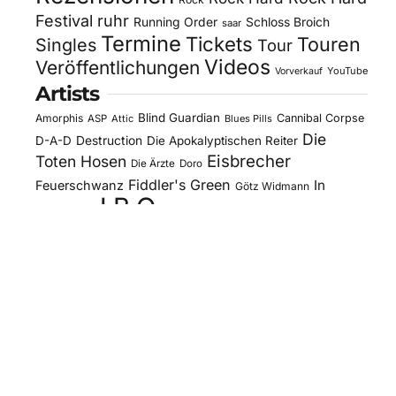
Festival
ruhr
Running Order
Schloss Broich
saar
Termine
Tickets
Touren
Singles
Tour
Videos
Veröffentlichungen
YouTube
Vorverkauf
Artists
Blind Guardian
Amorphis
Cannibal Corpse
ASP
Attic
Blues Pills
Die
D-A-D
Destruction
Die Apokalyptischen Reiter
Eisbrecher
Toten Hosen
Die Ärzte
Doro
Fiddler's Green
In
Feuerschwanz
Götz Widmann
J.B.O.
Extremo
Kissin' Dynamite
Kreator
Letzte
Mono Inc.
Lord Of The Lost
Megaherz
Instanz
Motorjesus
Orden Ogan
Moonspell
Obituary
Oomph!
Overkill
Saltatio Mortis
Sacred Reich
Sepultura
Slick's
Steel Panther
Sodom
Subway To
Stahlmann
Kitchen
Tankard
Sally
Tanzwut
The Traceelords
Van Canto
U.D.O.
Wise Guys
Winterland