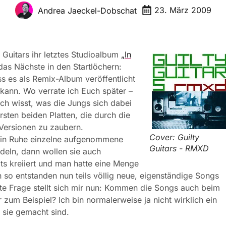
23. März 2009
Andrea Jaeckel-Dobschat
 Guitars ihr letztes Studioalbum
„In
das Nächste in den Startlöchern:
s es als Remix-Album veröffentlicht
kann. Wo verrate ich Euch später –
uch wisst, was die Jungs sich dabei
rsten beiden Platten, die durch die
Versionen zu zaubern.
Cover: Guilty
n in Ruhe einzelne aufgenommene
Guitars - RMXD
deln, dann wollen sie auch
s kreiiert und man hatte eine Menge
so entstanden nun teils völlig neue, eigenständige Songs
ste Frage stellt sich mir nun: Kommen die Songs auch beim
 zum Beispiel? Ich bin normalerweise ja nicht wirklich ein
 sie gemacht sind.