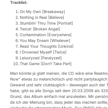
Tracklist:
On My Own [Breakaway]
Nothing Is Real [Believe]
Stumblin‘ Thru Time [Portrait]
Twice! [Broken Angel]
Contamination [Everywhere]
You May Dream [Whatever]
Read Your Thoughts [Unkind]
I Drowned Myself [Twice]
Leisuryzed [Paralyzed]
That Game [Don’t Take Part]
Man könnte ja glatt meinen, die CD wäre eine Reaktio
Now“ etwas zu melancholisch und nicht partytauglich
Gewand und sehr clubtauglich – deswegen auch der Tit
habe, gibt es alle Songs seit dem 20.03.2009 als 3
Grund, das Album einfach mal anzutesten. Mir persönl
da ich der Meinung bin, dass jeder das machen sollte,