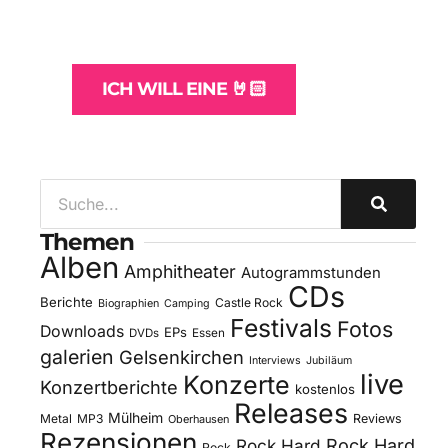
und -Hosting
für Bands
ICH WILL EINE 🤘🏻
Themen
Alben
Amphitheater
Autogrammstunden
CDs
Berichte
Castle Rock
Biographien
Camping
Festivals
Fotos
Downloads
EPs
DVDs
Essen
galerien
Gelsenkirchen
Interviews
Jubiläum
live
Konzerte
Konzertberichte
kostenlos
Releases
Mülheim
Metal
MP3
Reviews
Oberhausen
Rezensionen
Rock Hard
Rock Hard
Rock