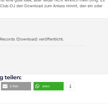
t eine gute Idee, aber leider nicht wirklich mein Ding. Es
re Club-DJ den Download zum Anlass nimmt, den ein oder
s Records (Download)
veröffentlicht.
g teilen:
E-Mail
teilen