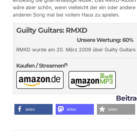
eindeutig die gitarrenlastige Musik. Das RMXD-Album is
wäre aber schön, wenn vielleicht der ein oder ande
anderen Song mal bei vollem Haus zu spielen.
Guilty Guitars:
RMXD
Unsere Wertung: 60%
RMXD
wurde am 20. März 2009
über Guilty Guitar
Kaufen / Streamen
(*)
Beitra
teilen
teilen
teilen