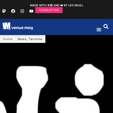
MADE WITH 🤘🏻 AND ❤️ BY LEO SKULL
NEWSLETTER
Home
News
,
Termine