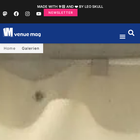
MADE WITH 🤘🏻 AND ❤️ BY LEO SKULL
NEWSLETTER
Home
Galerien