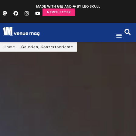
MADE WITH 🤘🏻 AND ❤️ BY LEO SKULL
NEWSLETTER
Home
Galerien
,
Konzertberichte