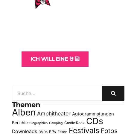
WordPress-Websites
und -Hosting
für Bands
ICH WILL EINE 🤘🏻
Themen
Alben
Amphitheater
Autogrammstunden
CDs
Berichte
Castle Rock
Biographien
Camping
Festivals
Fotos
Downloads
EPs
DVDs
Essen