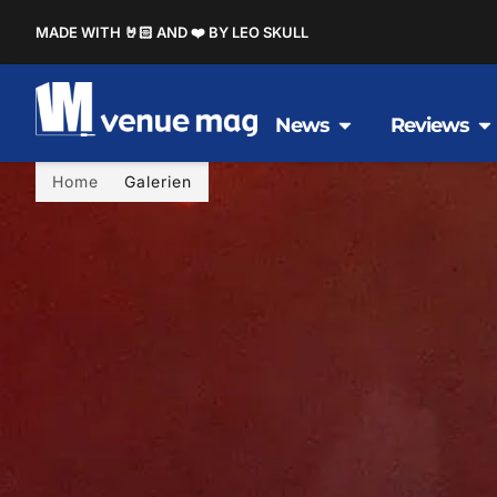
MADE WITH 🤘🏻 AND ❤️ BY LEO SKULL
News
Reviews
Home
Galerien