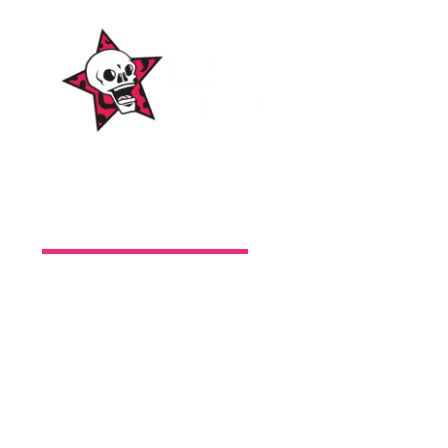
WordPress-Websites
und -Hosting
für Bands
ICH WILL EINE 🤘🏻
Themen
Alben
Amphitheater
Autogrammstunden
Berichte