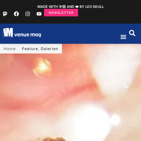
MADE WITH 🤘🏻 AND ❤️ BY LEO SKULL
NEWSLETTER
Home
Feature
,
Galerien