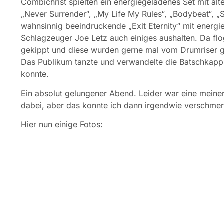
Combichrist spielten ein energiegeladenes Set mit al
„Never Surrender“, „My Life My Rules“, „Bodybeat“, „
wahnsinnig beeindruckende „Exit Eternity“ mit energ
Schlagzeuger Joe Letz auch einiges aushalten. Da fl
gekippt und diese wurden gerne mal vom Drumriser ge
Das Publikum tanzte und verwandelte die Batschkapp
konnte.
Ein absolut gelungener Abend. Leider war eine meine
dabei, aber das konnte ich dann irgendwie verschme
Hier nun einige Fotos: