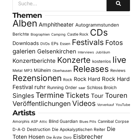
Themen
Alben
Amphitheater
Autogrammstunden
CDs
Berichte
Castle Rock
Biographien
Camping
Festivals
Fotos
Downloads
EPs
DVDs
Essen
galerien
Gelsenkirchen
Interviews
Jubiläum
live
Konzerte
Konzertberichte
kostenlos
Releases
Mülheim
Metal
MP3
Reviews
Oberhausen
Rezensionen
Rock Hard
Rock Hard
Rock
Festival
ruhr
Running Order
Schloss Broich
saar
Termine
Tickets
Touren
Singles
Tour
Videos
Veröffentlichungen
YouTube
Vorverkauf
Artists
Blind Guardian
Amorphis
Cannibal Corpse
ASP
Attic
Blues Pills
Die
D-A-D
Destruction
Die Apokalyptischen Reiter
Eisbrecher
Toten Hosen
Die Ärzte
Doro