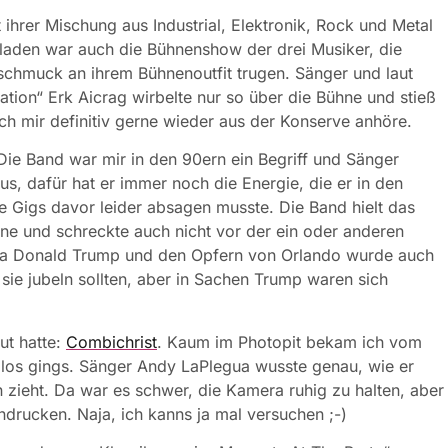
 ihrer Mischung aus Industrial, Elektronik, Rock und Metal
aden war auch die Bühnenshow der drei Musiker, die
hmuck an ihrem Bühnenoutfit trugen. Sänger und laut
tion“ Erk Aicrag wirbelte nur so über die Bühne und stieß
ch mir definitiv gerne wieder aus der Konserve anhöre.
Die Band war mir in den 90ern ein Begriff und Sänger
s, dafür hat er immer noch die Energie, die er in den
ie Gigs davor leider absagen musste. Die Band hielt das
e und schreckte auch nicht vor der ein oder anderen
ntra Donald Trump und den Opfern von Orlando wurde auch
b sie jubeln sollten, aber in Sachen Trump waren sich
ut hatte:
Combichrist
. Kaum im Photopit bekam ich vom
d los gings. Sänger Andy LaPlegua wusste genau, wie er
 zieht. Da war es schwer, die Kamera ruhig zu halten, aber
indrucken. Naja, ich kanns ja mal versuchen ;-)