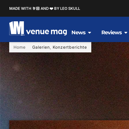
MADE WITH 🤘🏻 AND ❤️ BY LEO SKULL
News
Reviews
Home
Galerien
,
Konzertberichte