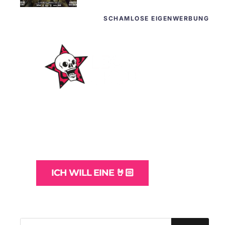
SCHAMLOSE EIGENWERBUNG
WordPress-Websites
und -Hosting
für Bands
ICH WILL EINE 🤘🏻