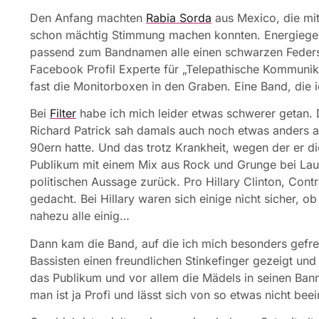
Den Anfang machten
Rabia Sorda
aus Mexico, die mit
schon mächtig Stimmung machen konnten. Energiegel
passend zum Bandnamen alle einen schwarzen Federsc
Facebook Profil Experte für „Telepathische Kommunika
fast die Monitorboxen in den Graben. Eine Band, die i
Bei
Filter
habe ich mich leider etwas schwerer getan. 
Richard Patrick sah damals auch noch etwas anders au
90ern hatte. Und das trotz Krankheit, wegen der er d
Publikum mit einem Mix aus Rock und Grunge bei Laun
politischen Aussage zurück. Pro Hillary Clinton, Co
gedacht. Bei Hillary waren sich einige nicht sicher, o
nahezu alle einig…
Dann kam die Band, auf die ich mich besonders gefre
Bassisten einen freundlichen Stinkefinger gezeigt un
das Publikum und vor allem die Mädels in seinen Bann
man ist ja Profi und lässt sich von so etwas nicht bee