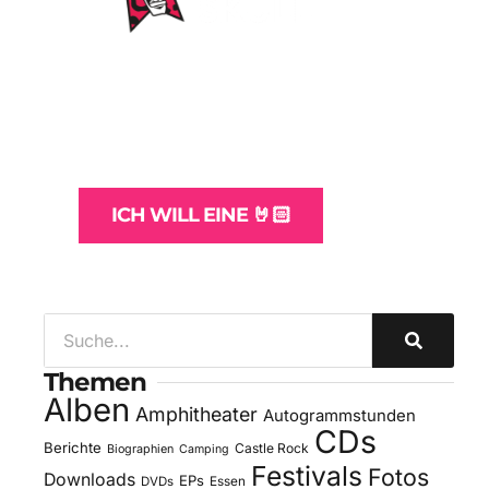
WordPress-Websites
und -Hosting
für Bands
ICH WILL EINE 🤘🏻
Themen
Alben
Amphitheater
Autogrammstunden
CDs
Berichte
Castle Rock
Biographien
Camping
Festivals
Fotos
Downloads
EPs
DVDs
Essen