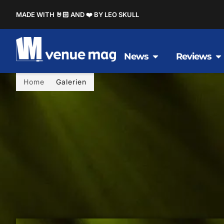
MADE WITH 🤘🏻 AND ❤️ BY LEO SKULL
News
Reviews
Home
Galerien