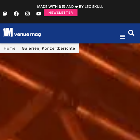
MADE WITH 🤘🏻 AND ❤️ BY LEO SKULL
NEWSLETTER
Home
Galerien
,
Konzertberichte