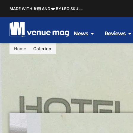
MADE WITH 🤘🏻 AND ❤️ BY LEO SKULL
News
Reviews
Home
Galerien