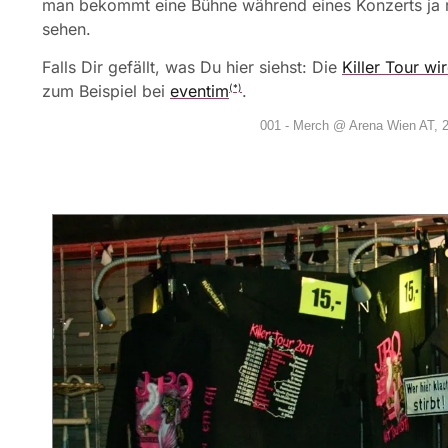
man bekommt eine Bühne während eines Konzerts ja r
sehen.
Falls Dir gefällt, was Du hier siehst: Die
Killer Tour wi
zum Beispiel bei
eventim
.
(*)
001 - Merch @ Arena Wien AT, 2