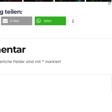
g teilen:
E-Mail
teilen
entar
erliche Felder sind mit
*
markiert