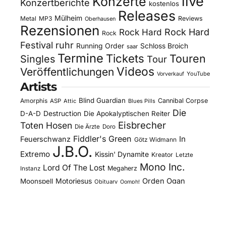
live
Konzerte
Konzertberichte
kostenlos
Releases
Mülheim
Metal
MP3
Reviews
Oberhausen
Rezensionen
Rock Hard
Rock Hard
Rock
Festival
ruhr
Running Order
Schloss Broich
saar
Termine
Tickets
Touren
Singles
Tour
Videos
Veröffentlichungen
YouTube
Vorverkauf
Artists
Blind Guardian
Amorphis
Cannibal Corpse
ASP
Attic
Blues Pills
Die
D-A-D
Destruction
Die Apokalyptischen Reiter
Eisbrecher
Toten Hosen
Die Ärzte
Doro
Fiddler's Green
In
Feuerschwanz
Götz Widmann
J.B.O.
Extremo
Kissin' Dynamite
Kreator
Letzte
Mono Inc.
Lord Of The Lost
Megaherz
Instanz
Motorjesus
Orden Ogan
Moonspell
Obituary
Oomph!
Overkill
Saltatio Mortis
Sacred Reich
Sepultura
Slick's
Steel Panther
Sodom
Subway To
Stahlmann
Kitchen
Tankard
Sally
Tanzwut
The Traceelords
Van Canto
U.D.O.