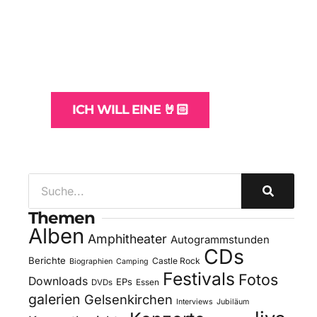
WordPress-Websites
und -Hosting
für Bands
ICH WILL EINE 🤘🏻
Themen
Alben
Amphitheater
Autogrammstunden
CDs
Berichte
Castle Rock
Biographien
Camping
Festivals
Fotos
Downloads
EPs
DVDs
Essen
galerien
Gelsenkirchen
Interviews
Jubiläum