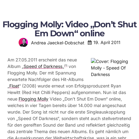
Flogging Molly: Video „Don’t Shut
Em Down“ online
19. April 2011
Andrea Jaeckel-Dobschat
Am 27.05.2011 erscheint das neue
Album „
Speed of Darkness
„
von
(*)
Flogging Molly. Der mit Spannung
erwartete Nachfolger des Hit-Albums
„
Float
“ (2008) wurde erneut von Erfolgsproduzent Ryan
Hewitt (Red Hot Chilli Peppers) aufgenommen. Nun ist das
neue
Flogging Molly
Video „Don’t Shut Em Down“ online,
welches in vier Tagen bereits über 14.000 mal angeschaut
wurde. Der Song ist nicht nur die erste Singleauskopplung
von „Speed Of Darkness“, sondern steht auch stellvertretend
für den gereiften Sound der Band und reflektiert gleichzeitig
das zentrale Thema des neuen Albums. Es geht nämlich um
die Auswirkungen der Weltwirtschaftskrise, was ja ein sehr