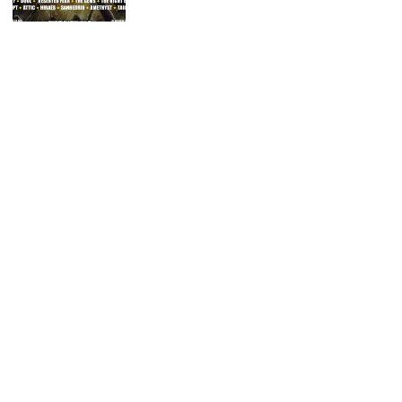
SCHAMLOSE EIGENWERBUNG
WordPress-Websites
und -Hosting
für Bands
ICH WILL EINE 🤘🏻