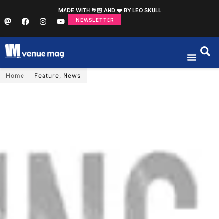
MADE WITH 🤘🏻 AND ❤️ BY LEO SKULL
NEWSLETTER
Home
Feature
,
News