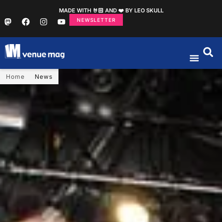
MADE WITH 🤘🏻 AND ❤️ BY LEO SKULL
NEWSLETTER
Home
News