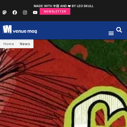
MADE WITH 🤘🏻 AND ❤️ BY LEO SKULL
NEWSLETTER
Home
News