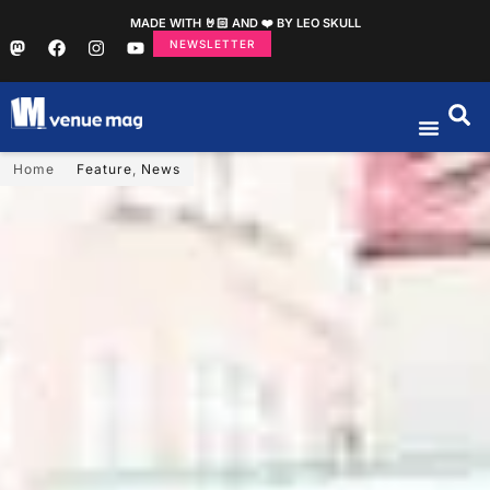
MADE WITH 🤘🏻 AND ❤️ BY LEO SKULL
NEWSLETTER
Home
Feature
,
News