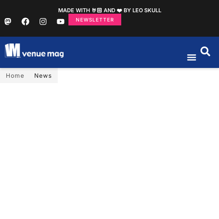
MADE WITH 🤘🏻 AND ❤️ BY LEO SKULL
NEWSLETTER
Home
News