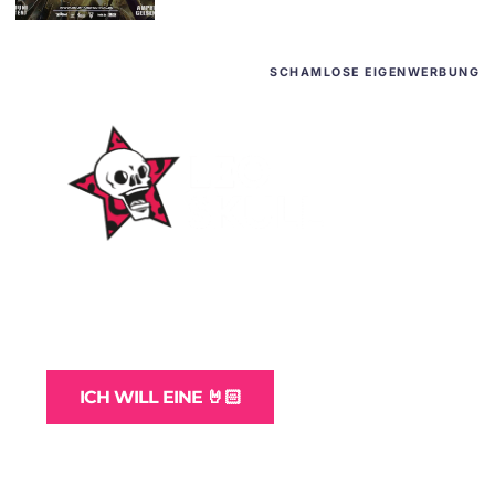
SCHAMLOSE EIGENWERBUNG
WordPress-Websites
und -Hosting
für Bands
ICH WILL EINE 🤘🏻