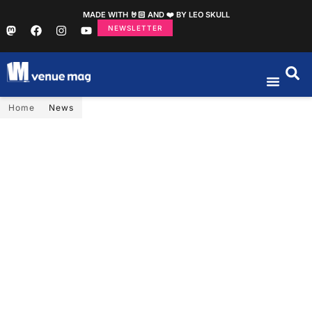
MADE WITH 🤘🏻 AND ❤️ BY LEO SKULL
NEWSLETTER
Home
News