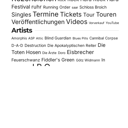
Festival
ruhr
Running Order
Schloss Broich
saar
Termine
Tickets
Touren
Singles
Tour
Videos
Veröffentlichungen
YouTube
Vorverkauf
Artists
Blind Guardian
Amorphis
Cannibal Corpse
ASP
Attic
Blues Pills
Die
D-A-D
Destruction
Die Apokalyptischen Reiter
Eisbrecher
Toten Hosen
Die Ärzte
Doro
Fiddler's Green
In
Feuerschwanz
Götz Widmann
J.B.O.
Extremo
Kissin' Dynamite
Kreator
Letzte
Mono Inc.
Lord Of The Lost
Megaherz
Instanz
Motorjesus
Orden Ogan
Moonspell
Obituary
Oomph!
Overkill
Saltatio Mortis
Sacred Reich
Sepultura
Slick's
Steel Panther
Sodom
Subway To
Stahlmann
Kitchen
Tankard
Sally
Tanzwut
The Traceelords
Van Canto
U.D.O.
Wise Guys
Winterland