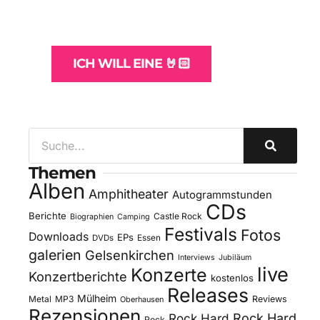
und -Hosting
für Bands
ICH WILL EINE 🤘🏻
Themen
Alben
Amphitheater
Autogrammstunden
CDs
Berichte
Castle Rock
Biographien
Camping
Festivals
Fotos
Downloads
EPs
DVDs
Essen
galerien
Gelsenkirchen
Interviews
Jubiläum
live
Konzerte
Konzertberichte
kostenlos
Releases
Mülheim
Metal
MP3
Reviews
Oberhausen
Rezensionen
Rock Hard
Rock Hard
Rock