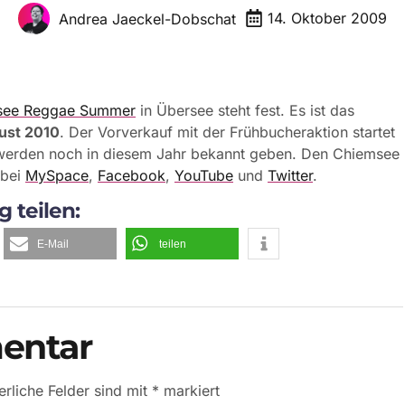
14. Oktober 2009
Andrea Jaeckel-Dobschat
see Reggae Summer
in Übersee steht fest. Es ist das
gust 2010
. Der Vorverkauf mit der Frühbucheraktion startet
 werden noch in diesem Jahr bekannt geben. Den Chiemsee
 bei
MySpace
,
Facebook
,
YouTube
und
Twitter
.
g teilen:
E-Mail
teilen
entar
erliche Felder sind mit
*
markiert