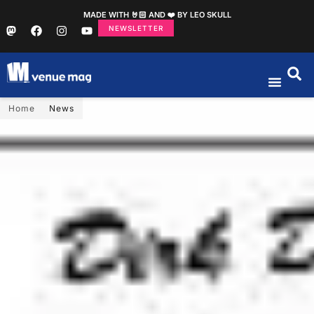
MADE WITH 🤘🏻 AND ❤️ BY LEO SKULL
NEWSLETTER
Home
News